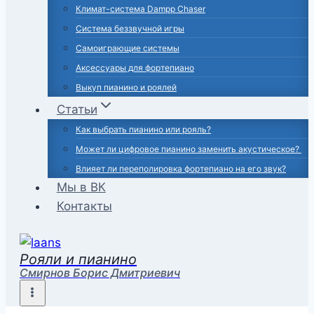
Климат-система Dampp Chaser
Система беззвучной игры
Самоиграющие системы
Аксессуары для фортепиано
Выкуп пианино и роялей
Статьи
Как выбрать пианино или рояль?
Может ли цифровое пианино заменить акустическое?
Влияет ли переполировка фортепиано на его звук?
Мы в ВК
Контакты
Рояли и пианино
Смирнов Борис Дмитриевич