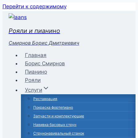
Перейти к содержимому
Рояли и пианино
Смирнов Борис Дмитриевич
Главная
Борис Смирнов
Пианино
Рояли
Услуги
Реставрация
Покраска фортепиано
Запчасти и комплектующие
Навивка басовых струн
Струнонавивальный станок