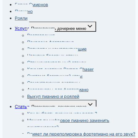
Борис Смирнов
Пианино
Рояли
Услуги
Переключить дочернее меню
Реставрация
Покраска фортепиано
Запчасти и комплектующие
Навивка басовых струн
Струнонавивальный станок
Климат-система Dampp Chaser
Система беззвучной игры
Самоиграющие системы
Аксессуары для фортепиано
Выкуп пианино и роялей
Статьи
Переключить дочернее меню
Как выбрать пианино или рояль?
Может ли цифровое пианино заменить
акустическое?
Влияет ли переполировка фортепиано на его звук?